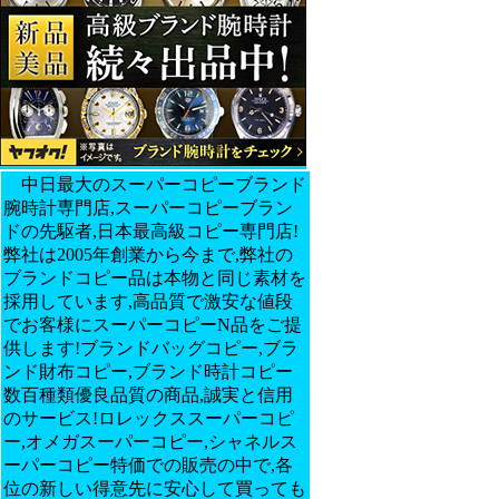
中日最大のスーパーコピーブランド
腕時計専門店,スーパーコピーブラン
ドの先駆者,日本最高級コピー専門店!
弊社は2005年創業から今まで,弊社の
ブランドコピー品は本物と同じ素材を
採用しています,高品質で激安な値段
でお客様にスーパーコピーN品をご提
供します!ブランドバッグコピー,ブラ
ンド財布コピー,ブランド時計コピー
数百種類優良品質の商品,誠実と信用
のサービス!ロレックススーパーコピ
ー,
オメガスーパーコピー,シャネルス
ーパーコピー特価での販売の中で,各
位の新しい得意先に安心して買っても