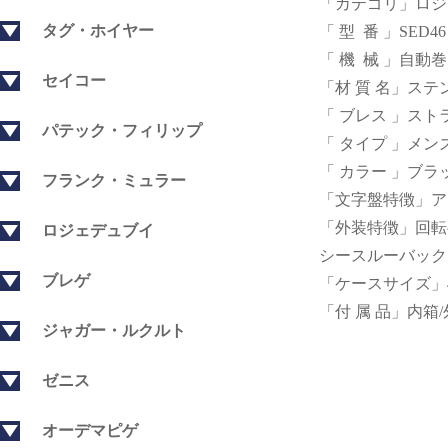
「カテゴリ」ロジ
タグ・ホイヤー
「 型 番 」SED46 8
「 機 械 」自動
セイコー
「材 質 名」ステ
「 ブレス 」スト
パテック・フィリップ
「 タイプ 」メン
「 カラー 」ブラ
フランク・ミュラー
「文字盤特徴」ア
「外装特徴」回転
ロジェデュブイ
シースルーバック
ブレゲ
「ケースサイズ」46
「付 属 品」内箱
ジャガー・ルクルト
ゼニス
オーデマピゲ