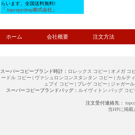
らいます。全国送料無料!
「
t
opcopyshop
株式会社
」
ホーム
会社概要
注文方法
スーパーコピー
ブランド時計：
ロレックス コピー
|
オメガ コ
ードル コピー
|
ヴァシュロンコンスタンタン コピー
|
カルティ
ュブイ コピー
|
ブレゲ コピー
|
ジャガール
スーパーコピー
ブランドバッグ：
ルイヴィトン バッグ コピ
注文受付連絡先：
top
当HPに掲