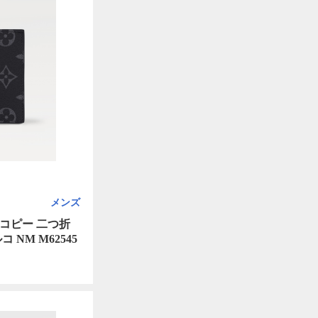
メンズ
コピー 二つ折
NM M62545