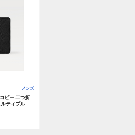
メンズ
コピー 二つ折
ュルティプル