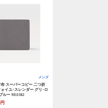
メンズ
財布 スーパーコピー 二つ折
フォイユ･スレンダー グリ･ロ
ルー M11582
0円