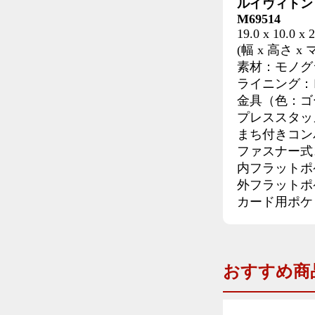
ルイヴィトン
M69514
19.0 x 10.0 x 
(幅 x 高さ x
素材：モノグ
ライニング：
金具（色：ゴ
プレススタッ
まち付きコン
ファスナー式
内フラットポ
外フラットポ
カード用ポケッ
おすすめ商