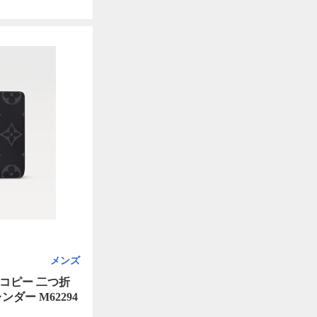
メンズ
コピー 二つ折
ダー M62294