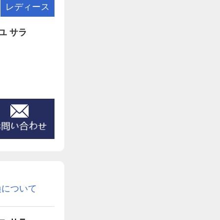
レディース
ユ サラ
換について