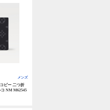
メンズ
コピー 二つ折
NM M62545