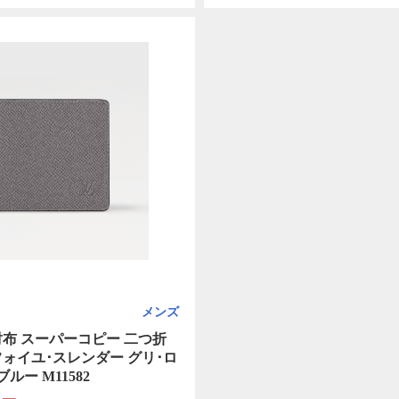
メンズ
財布 スーパーコピー 二つ折
フォイユ･スレンダー グリ･ロ
ルー M11582