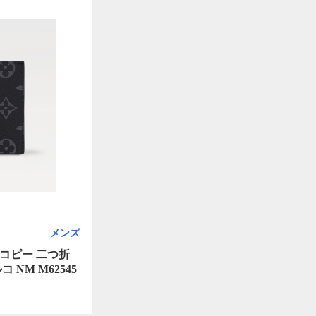
メンズ
コピー 二つ折
NM M62545