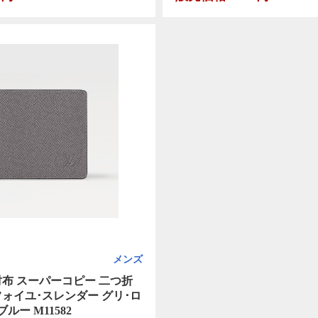
メンズ
財布 スーパーコピー 二つ折
フォイユ･スレンダー グリ･ロ
ルー M11582