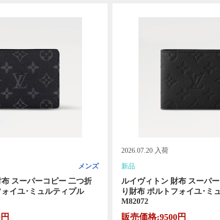
2026.07.20 入荷
メンズ
新品
財布 スーパーコピー 二つ折
ルイヴィトン 財布 スーパー
フォイユ･ミュルティプル
り財布 ポルトフォイユ･ミ
M82072
0円
販売価格:9500円