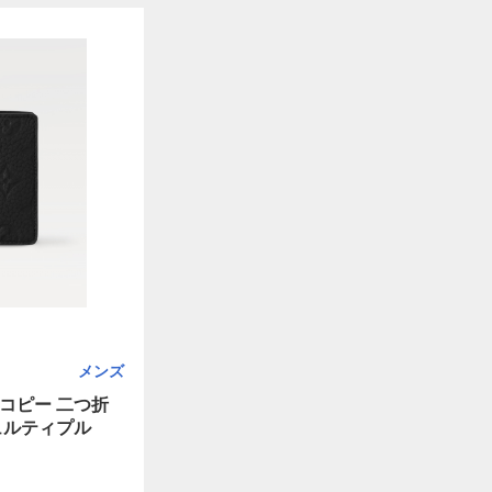
メンズ
コピー 二つ折
ュルティプル