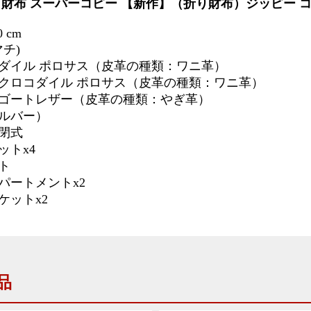
 財布 スーパーコピー
【新作】（折り財布）ジッピー 
.0 cm
 マチ)
ダイル ポロサス（皮革の種類：ワニ革）
クロコダイル ポロサス（皮革の種類：ワニ革）
ゴートレザー（皮革の種類：やぎ革）
ルバー）
閉式
ットx4
ト
パートメントx2
ケットx2
品