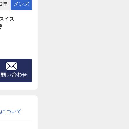
2年
メンズ
 スイス
き
換について