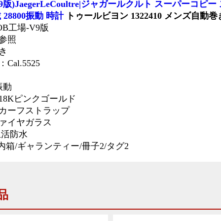
9版)JaegerLeCoultre|ジャガールクルト スーパーコピー
載 28800振動 時計
トゥールビヨン 1322410 メンズ自動巻
OB工場-V9版
参照
き
al.5525
振動
18Kピンクゴールド
カーフストラップ
ァイヤガラス
生活防水
/内箱/ギャランティー/冊子2/タグ2
品