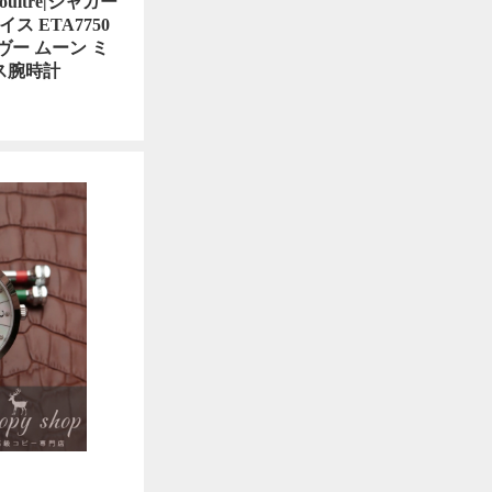
oultre|ジャガー
 ETA7750
デヴー ムーン ミ
ース腕時計