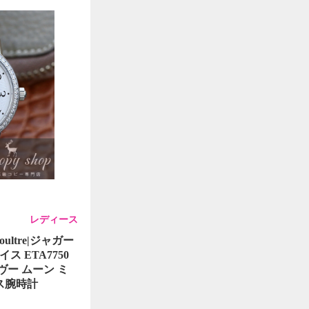
レディース
oultre|ジャガー
 ETA7750
デヴー ムーン ミ
ース腕時計