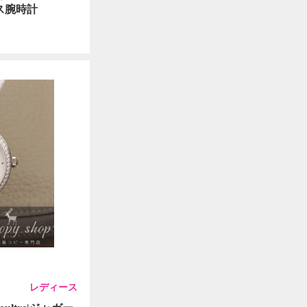
ース腕時計
レディース