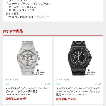
「 タイプ 」メンズ
「 カラー 」ブラウン／ピンクゴールド
「ケースサイズ」41.0mm
「 機 能 」クロノグラフ
デイト表示
「付 属 品」内箱/外箱ギャランティー
おすすめ商品
2024.07.07 入荷
2024.07.07 入荷
新品
メンズ
新品
メンズ
オーデマピゲ ロイヤルオーク スーパーコ
オーデマピゲ ロイヤルオークオフショア
ピー クロノグラフ 50周年記念
スーパーコピー クロノ 42mm ブティック
26240ST.OO.1320ST.03
限定 26238CE.OO.1300CE.01
販売価格:26500円
販売価格:29500円