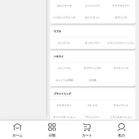
ポルトギーゼ
インジュニア
アクアタイマー
パイロットウォッチ
ポートフィノ
ダヴィンチ
ウブロ
ビッグバン
キングパワー
クラシックフュージョン
パネライ
ルミノール
サブマーシブル
ラジオミール
ルミノール1950
その他
ブライトリング
ナビタイマー
プレミエ
クロノマット
スーパーオーシャン
アベンジャー
トランスオーシャン
クロノスペース
モンブリラン
その他
ホーム
分類
カート
私の