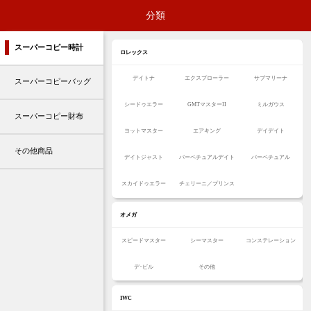
分類
スーパーコピー時計
ロレックス
デイトナ
エクスプローラー
サブマリーナ
スーパーコピーバッグ
シードゥエラー
GMTマスターII
ミルガウス
スーパーコピー財布
ヨットマスター
エアキング
デイデイト
その他商品
デイトジャスト
パーペチュアルデイト
パーペチュアル
スカイドゥエラー
チェリーニ／プリンス
オメガ
スピードマスター
シーマスター
コンステレーション
デ･ビル
その他
IWC