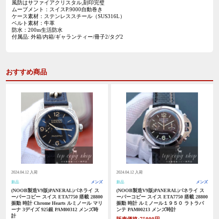
風防はサファイアクリスタル,刻印完璧
ムーブメント：スイスP.9000自動巻き
ケース素材：ステンレススチール（SUS316L）
ベルト素材：牛革
防水：200m生活防水
付属品: 外箱/内箱/ギャランティー/冊子2/タグ2
おすすめ商品
2024.04.12 入荷
2024.04.12 入荷
新品
メンズ
新品
メンズ
(NOOB製造V9版)PANERAL|パネライ ス
(NOOB製造V9版)PANERAL|パネライ ス
ーパーコピー スイス ETA7750 搭載 28800
ーパーコピー スイス ETA7750 搭載 28800
振動 時計 Chrome Hearts ルミノール マリ
振動 時計 ルミノール１９５０ ラトラパ
ーナ 3デイズ 925銀 PAM00312 メンズ時
ンテ PAM00213 メンズ時計
計