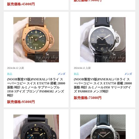
販売価格:75000円
販売価格:45000円
2024.04.12 入荷
2024.04.12 入荷
新品
メンズ
新品
メンズ
(NOOB製造V9版)PANERAL|パネライ ス
(NOOB製造V9版)PANERAL|パネライ ス
ーパーコピー スイス ETA7750 搭載 28800
ーパーコピー スイス ETA7750 搭載 28800
振動 時計 ルミノール サブマーシブル
振動 時計 ルミノール1950 マリーナ3デイ
1950 3デイズ ブロンゾ PAM00382 メンズ
ズ PAM00359 メンズ時計
時計
販売価格:75000円
販売価格:95000円