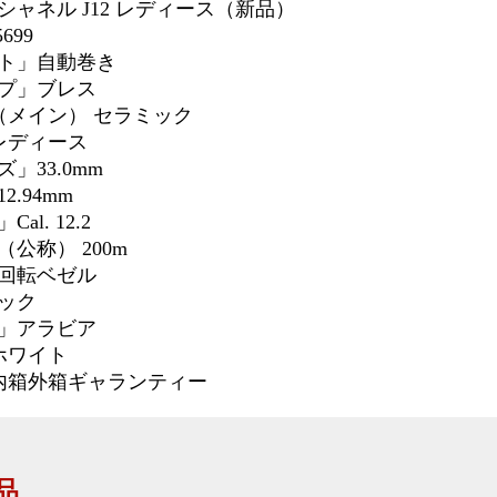
ャネル J12 レディース（新品）
699
ト」自動巻き
プ」ブレス
（メイン）
セラミック
レディース
」33.0mm
.94mm
l. 12.2
（公称）
200m
回転ベゼル
ック
」アラビア
ホワイト
」内箱外箱ギャランティー
品