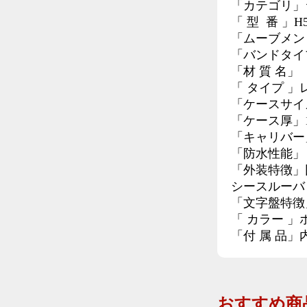
「カテゴリ」シ
「 型 番 」H5
「ムーブメン
「バンドタイ
「材 質 名」
「 タイプ 」
「ケースサイズ
「ケース厚」12
「キャリバー」Ca
「防水性能」
「外装特徴」
シースルーバ
「文字盤特徴
「 カラー 」
「付 属 品
おすすめ商